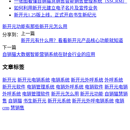
一张图看懂自销猫慧销售智能销售管理系统（SSCRM）
如何利用新开元建立电子名片及宣传业务
新开元1.25版上线，正式开启书生新纪元
新开元功能有那些
新开元怎么用
上一篇
分享到：
新开元有什么用？看看新开元产品核心功能就知道
下一篇
自销猫大数据智能营销系统在财会行业的应用
文章标签
新开元
新开元电销系统
电销系统
新开元外呼系统
外呼系统
新开元软件
电销管理系统
电销外呼系统
电销软件
新开元电销
外呼系统
电销管理软件
新开元怎么用
新开元功能
自销猫慧销
售
自销猫
书生新开元
新开元系统
新开元外呼电销系统
电销
crm
慧销售