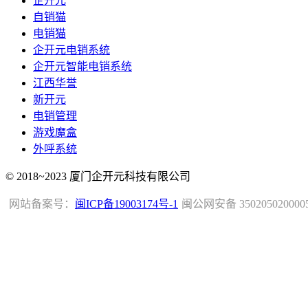
企开元
自销猫
电销猫
企开元电销系统
企开元智能电销系统
江西华誉
新开元
电销管理
游戏魔盒
外呼系统
© 2018~2023 厦门企开元科技有限公司
网站备案号：
闽ICP备19003174号-1
闽公网安备 350205020000