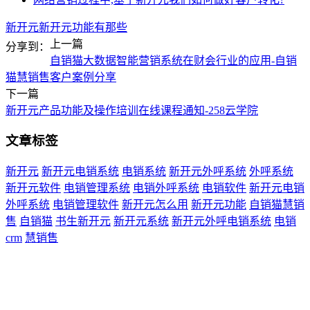
新开元
新开元功能有那些
上一篇
分享到：
自销猫大数据智能营销系统在财会行业的应用-自销
猫慧销售客户案例分享
下一篇
新开元产品功能及操作培训在线课程通知-258云学院
文章标签
新开元
新开元电销系统
电销系统
新开元外呼系统
外呼系统
新开元软件
电销管理系统
电销外呼系统
电销软件
新开元电销
外呼系统
电销管理软件
新开元怎么用
新开元功能
自销猫慧销
售
自销猫
书生新开元
新开元系统
新开元外呼电销系统
电销
crm
慧销售