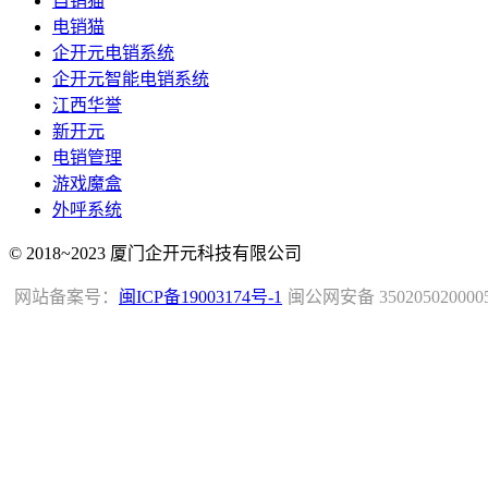
自销猫
电销猫
企开元电销系统
企开元智能电销系统
江西华誉
新开元
电销管理
游戏魔盒
外呼系统
© 2018~2023 厦门企开元科技有限公司
网站备案号：
闽ICP备19003174号-1
闽公网安备 350205020000