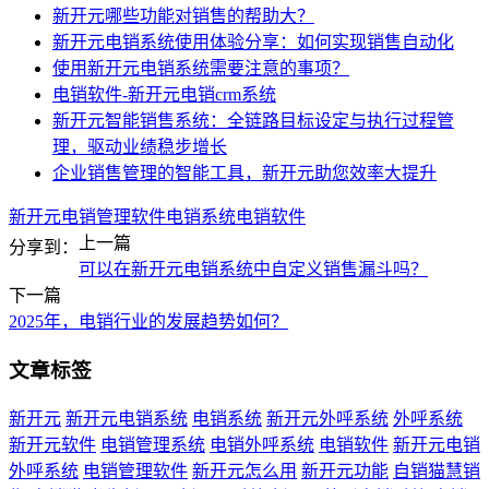
新开元哪些功能对销售的帮助大？
新开元电销系统使用体验分享：如何实现销售自动化
使用新开元电销系统需要注意的事项？
电销软件-新开元电销crm系统
新开元智能销售系统：全链路目标设定与执行过程管
理，驱动业绩稳步增长
企业销售管理的智能工具，新开元助您效率大提升
新开元
电销管理软件
电销系统
电销软件
上一篇
分享到：
可以在新开元电销系统中自定义销售漏斗吗？
下一篇
2025年，电销行业的发展趋势如何？
文章标签
新开元
新开元电销系统
电销系统
新开元外呼系统
外呼系统
新开元软件
电销管理系统
电销外呼系统
电销软件
新开元电销
外呼系统
电销管理软件
新开元怎么用
新开元功能
自销猫慧销