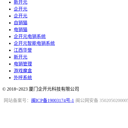
新开元
企开元
企开元
自销猫
电销猫
企开元电销系统
企开元智能电销系统
江西华誉
新开元
电销管理
游戏魔盒
外呼系统
© 2018~2023 厦门企开元科技有限公司
网站备案号：
闽ICP备19003174号-1
闽公网安备 350205020000