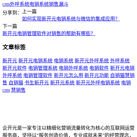
crm
外呼系统
电销系统
销售漏斗
上一篇
分享到：
如何实现新开元电销系统与微信的集成应用？
下一篇
新开元电销管理软件对销售的帮助有哪些？
文章标签
新开元
新开元电销系统
电销系统
新开元外呼系统
外呼系统
新开元软件
电销管理系统
电销外呼系统
电销软件
新开元电销
外呼系统
电销管理软件
新开元怎么用
新开元功能
自销猫慧销
售
自销猫
书生新开元
新开元系统
新开元外呼电销系统
电销
crm
慧销售
企开元是一家专注以精细化营销流量转化为核心的互联网运营
服务商，坚持以“服务创造价值，专业成就未来”的经营理念，