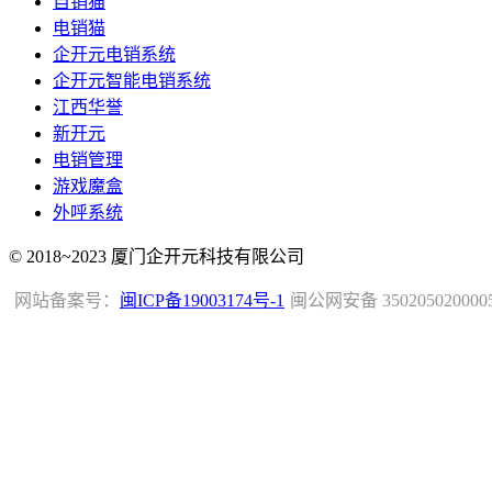
自销猫
电销猫
企开元电销系统
企开元智能电销系统
江西华誉
新开元
电销管理
游戏魔盒
外呼系统
© 2018~2023 厦门企开元科技有限公司
网站备案号：
闽ICP备19003174号-1
闽公网安备 350205020000