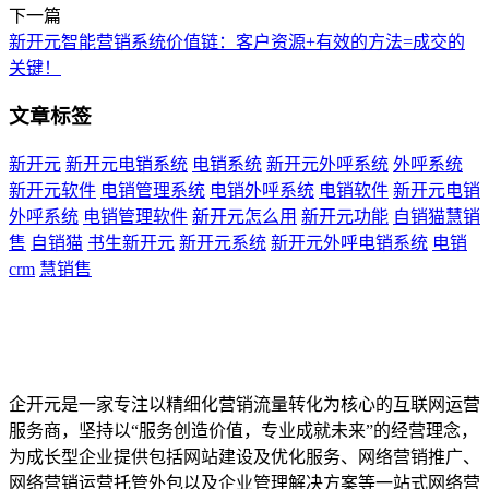
下一篇
新开元智能营销系统价值链：客户资源+有效的方法=成交的
关键！
文章标签
新开元
新开元电销系统
电销系统
新开元外呼系统
外呼系统
新开元软件
电销管理系统
电销外呼系统
电销软件
新开元电销
外呼系统
电销管理软件
新开元怎么用
新开元功能
自销猫慧销
售
自销猫
书生新开元
新开元系统
新开元外呼电销系统
电销
crm
慧销售
企开元是一家专注以精细化营销流量转化为核心的互联网运营
服务商，坚持以“服务创造价值，专业成就未来”的经营理念，
为成长型企业提供包括网站建设及优化服务、网络营销推广、
网络营销运营托管外包以及企业管理解决方案等一站式网络营