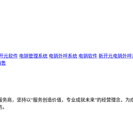
开元软件
电销管理系统
电销外呼系统
电销软件
新开元电销外呼
销售
服务商，坚持以“服务创造价值，专业成就未来”的经营理念，为
务。