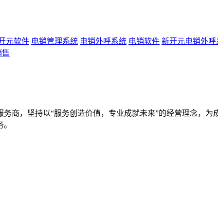
开元软件
电销管理系统
电销外呼系统
电销软件
新开元电销外呼
销售
服务商，坚持以“服务创造价值，专业成就未来”的经营理念，为
务。