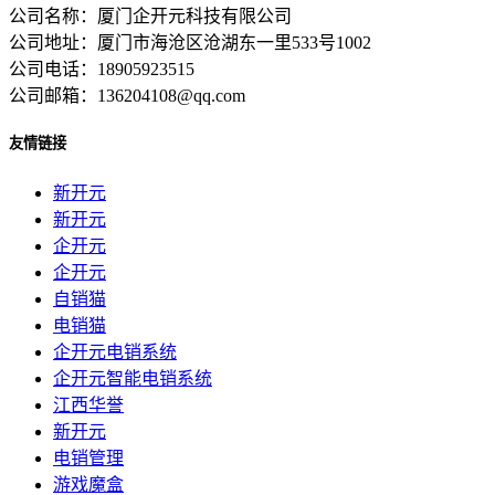
公司名称：厦门企开元科技有限公司
公司地址：厦门市海沧区沧湖东一里533号1002
公司电话：18905923515
公司邮箱：136204108@qq.com
友情链接
新开元
新开元
企开元
企开元
自销猫
电销猫
企开元电销系统
企开元智能电销系统
江西华誉
新开元
电销管理
游戏魔盒