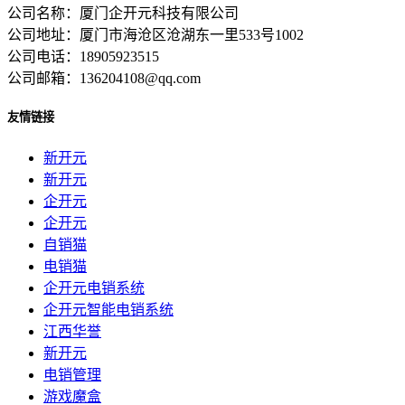
公司名称：厦门企开元科技有限公司
公司地址：厦门市海沧区沧湖东一里533号1002
公司电话：18905923515
公司邮箱：136204108@qq.com
友情链接
新开元
新开元
企开元
企开元
自销猫
电销猫
企开元电销系统
企开元智能电销系统
江西华誉
新开元
电销管理
游戏魔盒