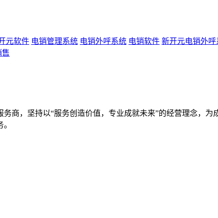
开元软件
电销管理系统
电销外呼系统
电销软件
新开元电销外呼
销售
服务商，坚持以“服务创造价值，专业成就未来”的经营理念，为
务。