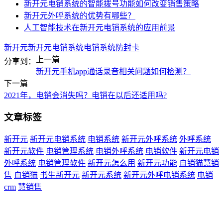
新开元电销系统的智能拨号功能如何改变销售策略
新开元外呼系统的优势有哪些？
人工智能技术在新开元电销系统的应用前景
新开元
新开元电销系统
电销系统
防封卡
上一篇
分享到：
新开元手机app通话录音相关问题如何检测？
下一篇
2021年，电销会消失吗？电销在以后还适用吗?
文章标签
新开元
新开元电销系统
电销系统
新开元外呼系统
外呼系统
新开元软件
电销管理系统
电销外呼系统
电销软件
新开元电销
外呼系统
电销管理软件
新开元怎么用
新开元功能
自销猫慧销
售
自销猫
书生新开元
新开元系统
新开元外呼电销系统
电销
crm
慧销售