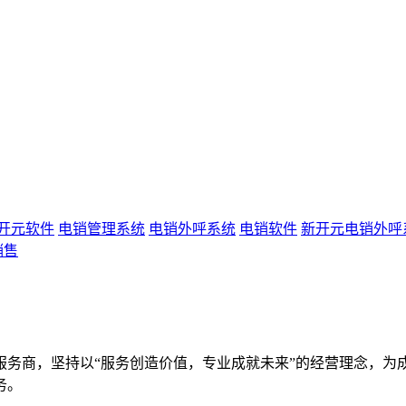
开元软件
电销管理系统
电销外呼系统
电销软件
新开元电销外呼
销售
服务商，坚持以“服务创造价值，专业成就未来”的经营理念，为
务。