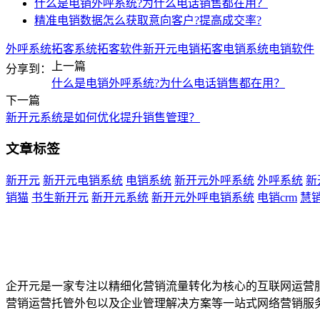
什么是电销外呼系统?为什么电话销售都在用？
精准电销数据怎么获取意向客户?提高成交率?
外呼系统
拓客系统
拓客软件
新开元
电销拓客
电销系统
电销软件
上一篇
分享到：
什么是电销外呼系统?为什么电话销售都在用？
下一篇
新开元系统是如何优化提升销售管理？
文章标签
新开元
新开元电销系统
电销系统
新开元外呼系统
外呼系统
新
销猫
书生新开元
新开元系统
新开元外呼电销系统
电销crm
慧
企开元是一家专注以精细化营销流量转化为核心的互联网运营
营销运营托管外包以及企业管理解决方案等一站式网络营销服