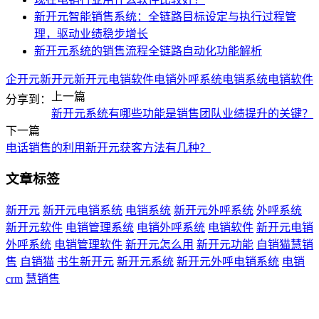
新开元智能销售系统：全链路目标设定与执行过程管
理，驱动业绩稳步增长
新开元系统的销售流程全链路自动化功能解析
企开元
新开元
新开元电销软件
电销外呼系统
电销系统
电销软件
上一篇
分享到：
新开元系统有哪些功能是销售团队业绩提升的关键？
下一篇
电话销售的利用新开元获客方法有几种？
文章标签
新开元
新开元电销系统
电销系统
新开元外呼系统
外呼系统
新开元软件
电销管理系统
电销外呼系统
电销软件
新开元电销
外呼系统
电销管理软件
新开元怎么用
新开元功能
自销猫慧销
售
自销猫
书生新开元
新开元系统
新开元外呼电销系统
电销
crm
慧销售