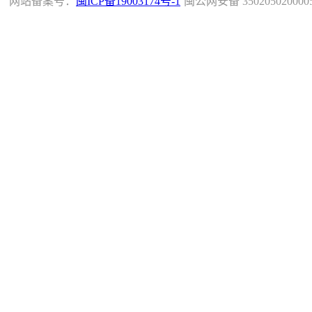
网站备案号：
闽ICP备19003174号-1
闽公网安备 350205020000