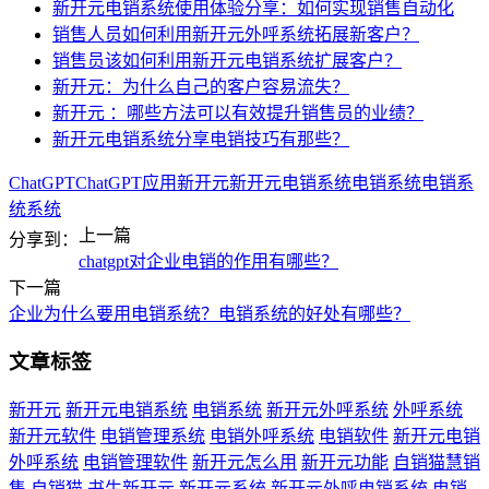
新开元电销系统使用体验分享：如何实现销售自动化
销售人员如何利用新开元外呼系统拓展新客户？
销售员该如何利用新开元电销系统扩展客户？
新开元：为什么自己的客户容易流失？
新开元 ：哪些方法可以有效提升销售员的业绩？
新开元电销系统分享电销技巧有那些？
ChatGPT
ChatGPT应用
新开元
新开元电销系统
电销系统
电销系
统系统
上一篇
分享到：
chatgpt对企业电销的作用有哪些？
下一篇
企业为什么要用电销系统？电销系统的好处有哪些？
文章标签
新开元
新开元电销系统
电销系统
新开元外呼系统
外呼系统
新开元软件
电销管理系统
电销外呼系统
电销软件
新开元电销
外呼系统
电销管理软件
新开元怎么用
新开元功能
自销猫慧销
售
自销猫
书生新开元
新开元系统
新开元外呼电销系统
电销