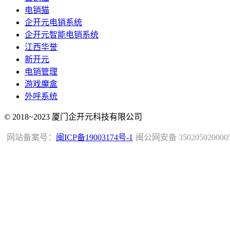
电销猫
企开元电销系统
企开元智能电销系统
江西华誉
新开元
电销管理
游戏魔盒
外呼系统
© 2018~2023 厦门企开元科技有限公司
网站备案号：
闽ICP备19003174号-1
闽公网安备 350205020000