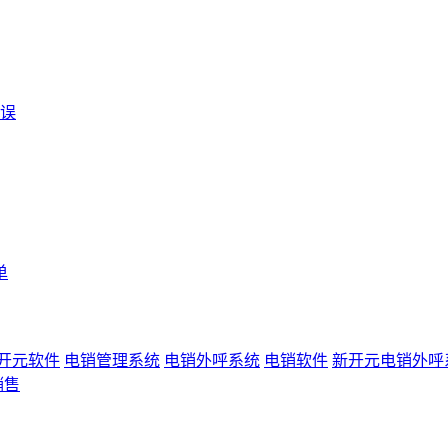
误
单
开元软件
电销管理系统
电销外呼系统
电销软件
新开元电销外呼
销售