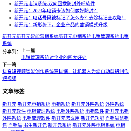
新开元电销系统-双向回拨防封外呼软件
新开元：2023年电销卡该如何做好防封？
新开元：电话号码被标记了怎么办？去除标记全攻略！
新开元：新形势下，企业产品的营销模式升级
新开元
新开元智能营销系统
新开元电销系统
电销管理系统
电销
系统
上一篇
分享到：
电销管理系统对企业的四大好处
下一篇
抖音短视频智能创作系统慧抖销，让机器人为您自动剪辑制作
短视频
文章标签
新开元
新开元电销系统
电销系统
新开元外呼系统
外呼系统
新开元软件
电销管理系统
电销外呼系统
电销软件
新开元电销
外呼系统
电销管理软件
新开元怎么用
新开元功能
自销猫慧销
售
自销猫
书生新开元
新开元系统
新开元外呼电销系统
电销