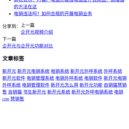
的方法在这
电销违法吗？如何合规的开展电销业务
上一篇
分享到：
企开元视频介绍
下一篇
企开元与企开元功能对比
文章标签
新开元
新开元电销系统
电销系统
新开元外呼系统
外呼系统
新开元软件
电销管理系统
电销外呼系统
电销软件
新开元电销
外呼系统
电销管理软件
新开元怎么用
新开元功能
自销猫慧销
售
自销猫
书生新开元
新开元系统
新开元外呼电销系统
电销
crm
慧销售