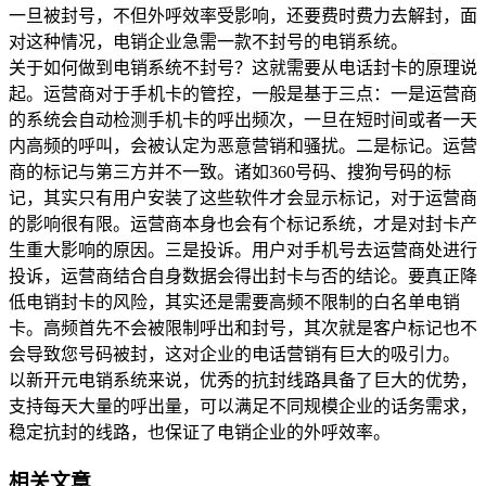
一旦被封号，不但外呼效率受影响，还要费时费力去解封，面
对这种情况，电销企业急需一款不封号的电销系统。
关于如何做到电销系统不封号？这就需要从电话封卡的原理说
起。运营商对于手机卡的管控，一般是基于三点：一是运营商
的系统会自动检测手机卡的呼出频次，一旦在短时间或者一天
内高频的呼叫，会被认定为恶意营销和骚扰。二是标记。运营
商的标记与第三方并不一致。诸如360号码、搜狗号码的标
记，其实只有用户安装了这些软件才会显示标记，对于运营商
的影响很有限。运营商本身也会有个标记系统，才是对封卡产
生重大影响的原因。三是投诉。用户对手机号去运营商处进行
投诉，运营商结合自身数据会得出封卡与否的结论。要真正降
低电销封卡的风险，其实还是需要高频不限制的白名单电销
卡。高频首先不会被限制呼出和封号，其次就是客户标记也不
会导致您号码被封，这对企业的电话营销有巨大的吸引力。
以新开元电销系统来说，优秀的抗封线路具备了巨大的优势，
支持每天大量的呼出量，可以满足不同规模企业的话务需求，
稳定抗封的线路，也保证了电销企业的外呼效率。
相关文章