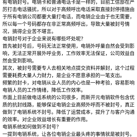
有电销封号。电销卡和普通电话卡是一样的，目前工信部在严
厉打击电话骚扰，所以对于高频呼出电话采取直接封停措施由
于所有电销公司都要大量打电话，而电销企业由于也无需要，
所以每一个号码都存在非正常高频呼出，导致大量被封号情
况，搞得企业苦不堪言。
电销封号对于企业来说有哪些坏处呢？
首先被封号后，号码无法正常使用，电销外呼量自然会受到影
响，无法正常开展外呼业务，工作效率无法保证，公司效益自
然会受到影响。
其次，被封号需要专人去相关地点提交资料并解封，这个过程
需要耗费大量人力财力，是企业不愿意承担的一笔支出。
频繁的封卡，对电销从业人员的内心也是一种考验，容易影响
电销人员的工作情绪，降低工作效率。
市面上目前做电话系统的公司很多，而新开元电销软件包含优
质的抗封线路，能够保证电销企业高频外呼而不被封号，真正
做到了电销系统不封号。降低了运营成本，提升了与客户沟通
的效率。对企业效益增长有重要的作用。
电销系统如何做到不封号？
一提到电销系统，让各位电销企业最头疼的事情就是被封号。