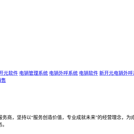
开元软件
电销管理系统
电销外呼系统
电销软件
新开元电销外呼
销售
服务商，坚持以“服务创造价值，专业成就未来”的经营理念，为
务。