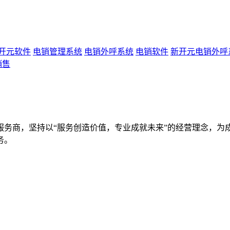
开元软件
电销管理系统
电销外呼系统
电销软件
新开元电销外呼
销售
服务商，坚持以“服务创造价值，专业成就未来”的经营理念，为
务。