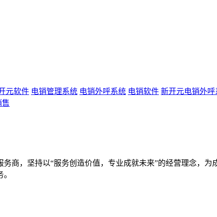
开元软件
电销管理系统
电销外呼系统
电销软件
新开元电销外呼
销售
服务商，坚持以“服务创造价值，专业成就未来”的经营理念，为
务。