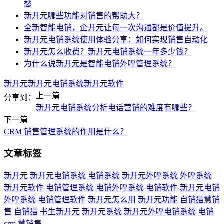
愁
新开元哪些功能对销售的帮助大？
全新智能电销，企开元让每一次沟通都是价值提升。
新开元电销系统使用体验分享：如何实现销售自动化
新开元怎么收费？新开元电销系统一年多少钱？
为什么说新开元是智能电销外呼管理系统？
新开元
新开元电销系统
新开元软件
上一篇
分享到：
新开元电销系统分析电话营销的难度有哪些？
下一篇
CRM 销售管理系统的作用是什么？
文章标签
新开元
新开元电销系统
电销系统
新开元外呼系统
外呼系统
新开元软件
电销管理系统
电销外呼系统
电销软件
新开元电销
外呼系统
电销管理软件
新开元怎么用
新开元功能
自销猫慧销
售
自销猫
书生新开元
新开元系统
新开元外呼电销系统
电销
crm
慧销售