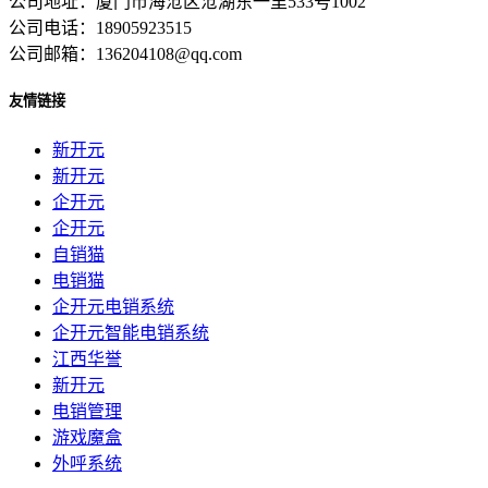
公司地址：厦门市海沧区沧湖东一里533号1002
公司电话：18905923515
公司邮箱：136204108@qq.com
友情链接
新开元
新开元
企开元
企开元
自销猫
电销猫
企开元电销系统
企开元智能电销系统
江西华誉
新开元
电销管理
游戏魔盒
外呼系统