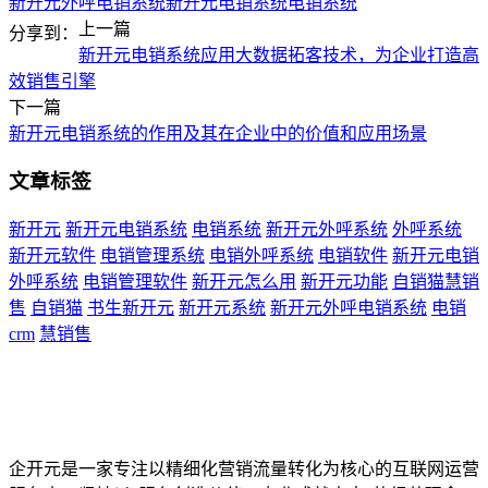
新开元外呼电销系统
新开元电销系统
电销系统
上一篇
分享到：
新开元电销系统应用大数据拓客技术，为企业打造高
效销售引擎
下一篇
新开元电销系统的作用及其在企业中的价值和应用场景
文章标签
新开元
新开元电销系统
电销系统
新开元外呼系统
外呼系统
新开元软件
电销管理系统
电销外呼系统
电销软件
新开元电销
外呼系统
电销管理软件
新开元怎么用
新开元功能
自销猫慧销
售
自销猫
书生新开元
新开元系统
新开元外呼电销系统
电销
crm
慧销售
企开元是一家专注以精细化营销流量转化为核心的互联网运营