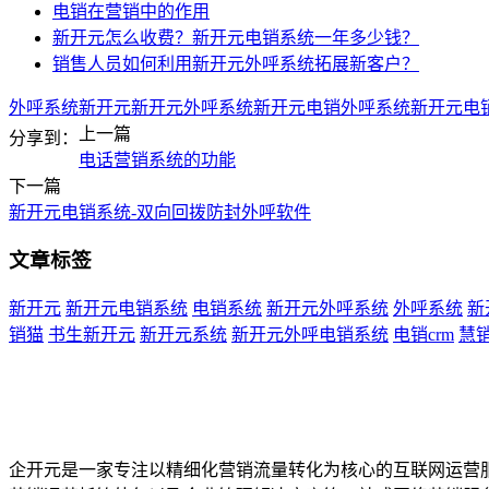
电销在营销中的作用
新开元怎么收费？新开元电销系统一年多少钱？
销售人员如何利用新开元外呼系统拓展新客户？
外呼系统
新开元
新开元外呼系统
新开元电销外呼系统
新开元电
上一篇
分享到：
电话营销系统的功能
下一篇
新开元电销系统-双向回拨防封外呼软件
文章标签
新开元
新开元电销系统
电销系统
新开元外呼系统
外呼系统
新
销猫
书生新开元
新开元系统
新开元外呼电销系统
电销crm
慧
企开元是一家专注以精细化营销流量转化为核心的互联网运营