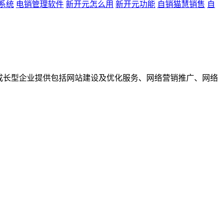
系统
电销管理软件
新开元怎么用
新开元功能
自销猫慧销售
自
成长型企业提供包括网站建设及优化服务、网络营销推广、网络