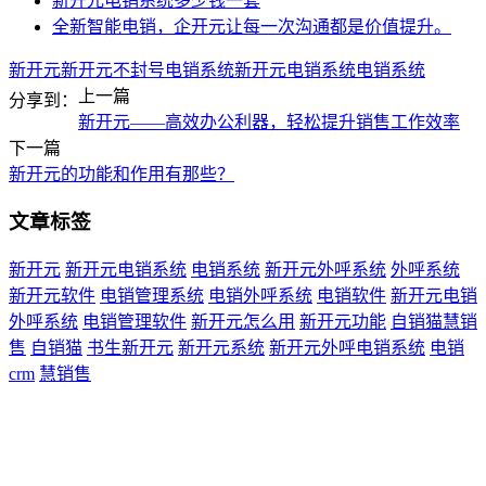
新开元电销系统多少钱一套
全新智能电销，企开元让每一次沟通都是价值提升。
新开元
新开元不封号电销系统
新开元电销系统
电销系统
上一篇
分享到：
新开元——高效办公利器，轻松提升销售工作效率
下一篇
新开元的功能和作用有那些？
文章标签
新开元
新开元电销系统
电销系统
新开元外呼系统
外呼系统
新开元软件
电销管理系统
电销外呼系统
电销软件
新开元电销
外呼系统
电销管理软件
新开元怎么用
新开元功能
自销猫慧销
售
自销猫
书生新开元
新开元系统
新开元外呼电销系统
电销
crm
慧销售