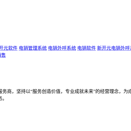
开元软件
电销管理系统
电销外呼系统
电销软件
新开元电销外呼
销售
服务商，坚持以“服务创造价值，专业成就未来”的经营理念，为
务。