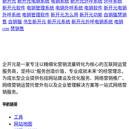
新开元
新开元电销系统
电销系统
新开元外呼系统
外呼系统
新开元软件
电销管理系统
电销外呼系统
电销软件
新开元电销
外呼系统
电销管理软件
新开元怎么用
新开元功能
自销猫慧销
售
自销猫
书生新开元
新开元系统
新开元外呼电销系统
电销
crm
慧销售
企开元是一家专注以精细化营销流量转化为核心的互联网运营
服务商，坚持以“服务创造价值，专业成就未来”的经营理念，
为成长型企业提供包括网站建设及优化服务、网络营销推广、
网络营销运营托管外包以及企业管理解决方案等一站式网络营
销服务。
导航链接
工具
网站地图