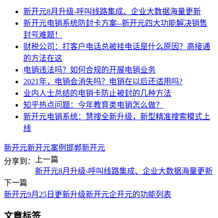
新开元8月升级-呼叫线路集成、企业大数据海量更新
新开元电销系统防封卡方案--新开元四大功能解决销售
封号难题！
财税公司：打客户电话总被挂电话是什么原因？高接通
的方法在这
电销违法吗？如何合规的开展电销业务
2021年，电销会消失吗？电销在以后还适用吗?
业内人士总结的电销卡防止被封的几种方法
知乎热点问题：今年教育类电销怎么做？
新开元电销系统：慧搜全新升级，新型精准搜索模式上
线
新开元
新开元案例
邯郸新开元
上一篇
分享到：
新开元8月升级-呼叫线路集成、企业大数据海量更新
下一篇
新开元9月25日更新升级新开元企开元的功能列表
文章标签