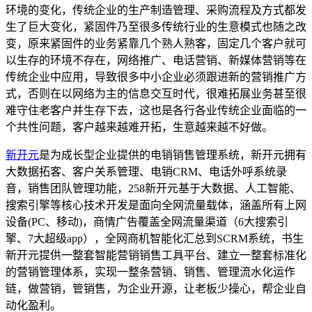
环境的变化，传统企业的生产制造管理、采购流程及方式都发
生了巨大变化，紧固件乃至很多传统行业的生意模式也随之改
变，原来紧固件的业务紧靠几个熟人熟客，固定几个客户就可
以生存的环境不存在，网络推广、电话营销、新媒体营销等在
传统企业中应用，导致很多中小企业必须跟进新的营销推广方
式，否则在以网络为主的信息交互时代，很难拓展业务甚至很
难守住老客户并生存下去，这也是各行各业传统企业面临的一
个共性问题，客户越来越难开拓，生意越来越不好做。
新开元
是为成长型企业提供的电销销售管理系统，新开元拥有
大数据拓客、客户关系管理、电销CRM、电话外呼系统录
音，销售团队管理功能，258新开元基于大数据、人工智能、
搜索引擎等核心技术开发是面向全网流量载体，涵盖所有上网
设备(PC、移动)，商情广告覆盖全网流量渠道（6大搜索引
擎、7大超级app），全网商机智能化汇总到SCRM系统，书生
新开元提供一整套智能营销销售工具平台、建立一整套标准化
的营销管理体系，实现一整条营销、销售、管理流水化运作
链，做营销，管销售，为企业开源，让老板少操心，帮企业自
动化盈利。