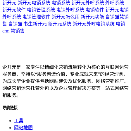
新开元
新开元电销系统
电销系统
新开元外呼系统
外呼系统
新开元软件
电销管理系统
电销外呼系统
电销软件
新开元电销
外呼系统
电销管理软件
新开元怎么用
新开元功能
自销猫慧销
售
自销猫
书生新开元
新开元系统
新开元外呼电销系统
电销
crm
慧销售
企开元是一家专注以精细化营销流量转化为核心的互联网运营
服务商，坚持以“服务创造价值，专业成就未来”的经营理念，
为成长型企业提供包括网站建设及优化服务、网络营销推广、
网络营销运营托管外包以及企业管理解决方案等一站式网络营
销服务。
导航链接
工具
网站地图