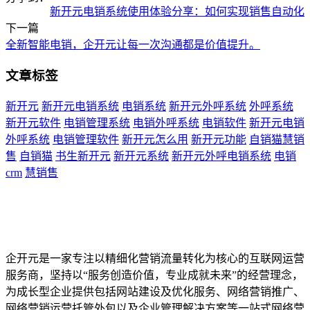
新开元电销系统使用体验分享：如何实现销售自动化
下一篇
全新智能电销，企开元让每一次沟通都是价值提升。
文章标签
新开元
新开元电销系统
电销系统
新开元外呼系统
外呼系统
新开元软件
电销管理系统
电销外呼系统
电销软件
新开元电销
外呼系统
电销管理软件
新开元怎么用
新开元功能
自销猫慧销
售
自销猫
书生新开元
新开元系统
新开元外呼电销系统
电销
crm
慧销售
企开元是一家专注以精细化营销流量转化为核心的互联网运营
服务商，坚持以“服务创造价值，专业成就未来”的经营理念，
为成长型企业提供包括网站建设及优化服务、网络营销推广、
网络营销运营托管外包以及企业管理解决方案等一站式网络营