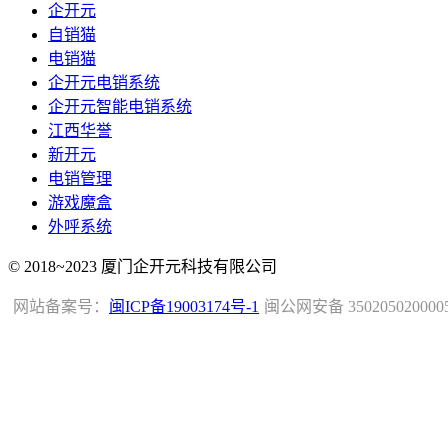
企开元
自销猫
电销猫
企开元电销系统
企开元智能电销系统
江西华誉
新开元
电销管理
游戏魔盒
外呼系统
© 2018~2023 厦门企开元科技有限公司
网站备案号：
闽ICP备19003174号-1
闽公网安备 350205020000