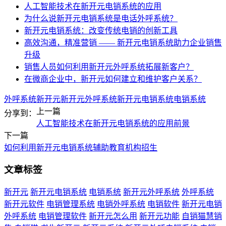
人工智能技术在新开元电销系统的应用
为什么说新开元电销系统是电话外呼系统？
新开元电销系统：改变传统电销的创新工具
高效沟通，精准营销 —— 新开元电销系统助力企业销售
升级
销售人员如何利用新开元外呼系统拓展新客户？
在微商企业中，新开元如何建立和维护客户关系？
外呼系统
新开元
新开元外呼系统
新开元电销系统
电销系统
上一篇
分享到：
人工智能技术在新开元电销系统的应用前景
下一篇
如何利用新开元电销系统辅助教育机构招生
文章标签
新开元
新开元电销系统
电销系统
新开元外呼系统
外呼系统
新开元软件
电销管理系统
电销外呼系统
电销软件
新开元电销
外呼系统
电销管理软件
新开元怎么用
新开元功能
自销猫慧销