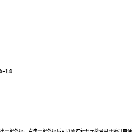
-14
弹出一键外呼，点击一键外呼后可以通过新开元拨号盘开始打电