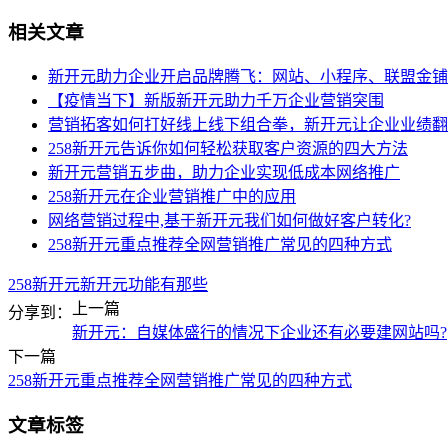
相关文章
新开元助力企业开启品牌腾飞：网站、小程序、联盟金铺
【疫情当下】新版新开元助力千万企业营销突围
营销拓客如何打好线上线下组合拳，新开元让企业业绩翻
258新开元告诉你如何轻松获取客户资源的四大方法
新开元营销五步曲，助力企业实现低成本网络推广
258新开元在企业营销推广中的应用
网络营销过程中,基于新开元我们如何做好客户转化?
258新开元重点推荐全网营销推广常见的四种方式
258新开元
新开元功能有那些
上一篇
分享到：
新开元：自媒体盛行的情况下企业还有必要建网站吗?
下一篇
258新开元重点推荐全网营销推广常见的四种方式
文章标签