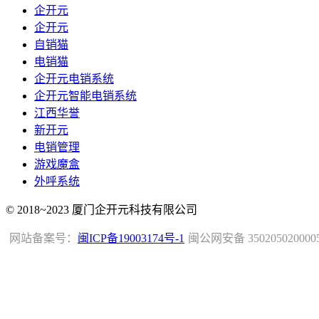
企开元
企开元
自销猫
电销猫
企开元电销系统
企开元智能电销系统
江西华誉
新开元
电销管理
游戏魔盒
外呼系统
© 2018~2023 厦门企开元科技有限公司
网站备案号：
闽ICP备19003174号-1
闽公网安备 350205020000