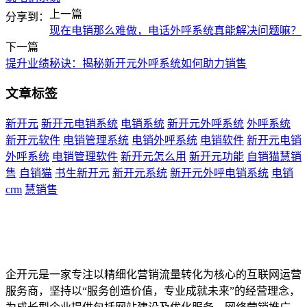
上一篇
分享到：
现在电销那么难做，电话外呼系统真能解决问题嘛？
下一篇
提升业绩秘诀：揭秘新开元外呼系统如何助力销售
文章标签
新开元
新开元电销系统
电销系统
新开元外呼系统
外呼系统
新开元软件
电销管理系统
电销外呼系统
电销软件
新开元电销
外呼系统
电销管理软件
新开元怎么用
新开元功能
自销猫慧销
售
自销猫
书生新开元
新开元系统
新开元外呼电销系统
电销
crm
慧销售
企开元是一家专注以精细化营销流量转化为核心的互联网运营
服务商，坚持以“服务创造价值，专业成就未来”的经营理念，