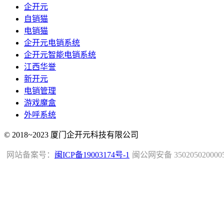
企开元
自销猫
电销猫
企开元电销系统
企开元智能电销系统
江西华誉
新开元
电销管理
游戏魔盒
外呼系统
© 2018~2023 厦门企开元科技有限公司
网站备案号：
闽ICP备19003174号-1
闽公网安备 350205020000