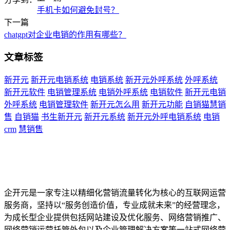
手机卡如何避免封号？
下一篇
chatgpt对企业电销的作用有哪些？
文章标签
新开元
新开元电销系统
电销系统
新开元外呼系统
外呼系统
新开元软件
电销管理系统
电销外呼系统
电销软件
新开元电销
外呼系统
电销管理软件
新开元怎么用
新开元功能
自销猫慧销
售
自销猫
书生新开元
新开元系统
新开元外呼电销系统
电销
crm
慧销售
企开元是一家专注以精细化营销流量转化为核心的互联网运营
服务商，坚持以“服务创造价值，专业成就未来”的经营理念，
为成长型企业提供包括网站建设及优化服务、网络营销推广、
网络营销运营托管外包以及企业管理解决方案等一站式网络营