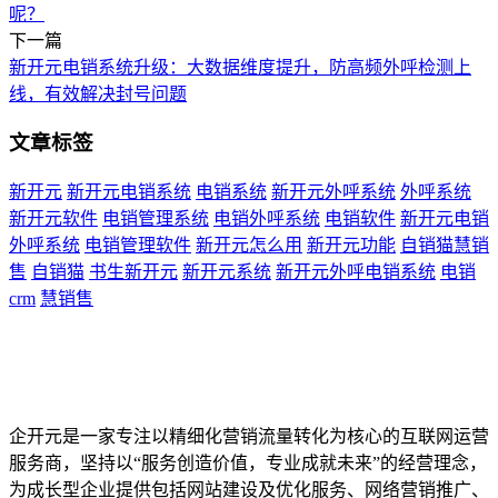
呢？
下一篇
新开元电销系统升级：大数据维度提升，防高频外呼检测上
线，有效解决封号问题
文章标签
新开元
新开元电销系统
电销系统
新开元外呼系统
外呼系统
新开元软件
电销管理系统
电销外呼系统
电销软件
新开元电销
外呼系统
电销管理软件
新开元怎么用
新开元功能
自销猫慧销
售
自销猫
书生新开元
新开元系统
新开元外呼电销系统
电销
crm
慧销售
企开元是一家专注以精细化营销流量转化为核心的互联网运营
服务商，坚持以“服务创造价值，专业成就未来”的经营理念，
为成长型企业提供包括网站建设及优化服务、网络营销推广、