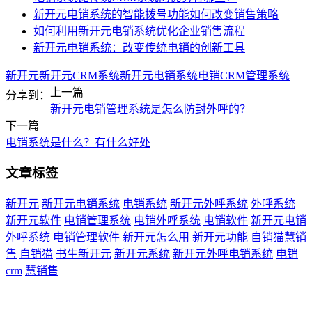
新开元电销系统的智能拨号功能如何改变销售策略
如何利用新开元电销系统优化企业销售流程
新开元电销系统：改变传统电销的创新工具
新开元
新开元CRM系统
新开元电销系统
电销CRM管理系统
上一篇
分享到：
新开元电销管理系统是怎么防封外呼的？
下一篇
电销系统是什么？有什么好处
文章标签
新开元
新开元电销系统
电销系统
新开元外呼系统
外呼系统
新开元软件
电销管理系统
电销外呼系统
电销软件
新开元电销
外呼系统
电销管理软件
新开元怎么用
新开元功能
自销猫慧销
售
自销猫
书生新开元
新开元系统
新开元外呼电销系统
电销
crm
慧销售