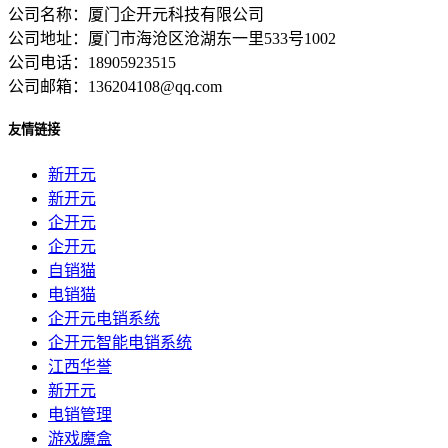
公司名称：厦门企开元科技有限公司
公司地址：厦门市海沧区沧湖东一里533号1002
公司电话：18905923515
公司邮箱：136204108@qq.com
友情链接
新开元
新开元
企开元
企开元
自销猫
电销猫
企开元电销系统
企开元智能电销系统
江西华誉
新开元
电销管理
游戏魔盒