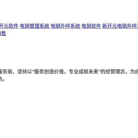
开元软件
电销管理系统
电销外呼系统
电销软件
新开元电销外呼
销售
服务商，坚持以“服务创造价值，专业成就未来”的经营理念，为
务。