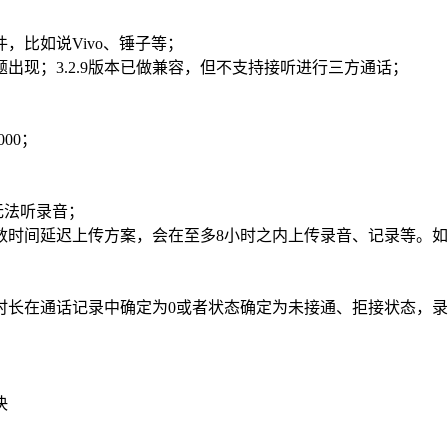
，比如说Vivo、锤子等；
出现；3.2.9版本已做兼容，但不支持接听进行三方通话；
000；
端无法听录音；
采用指数时间延迟上传方案，会在至多8小时之内上传录音、记录等。
时长在通话记录中确定为0或者状态确定为未接通、拒接状态，
决