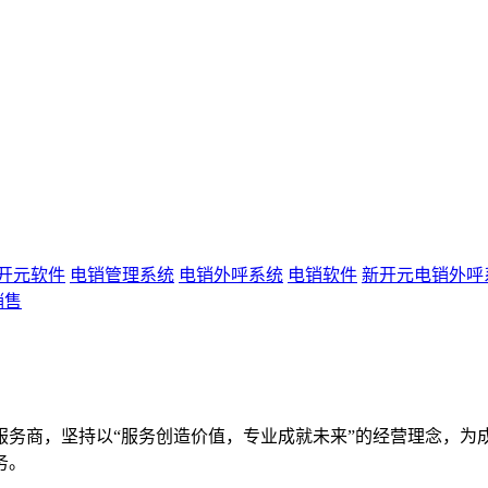
开元软件
电销管理系统
电销外呼系统
电销软件
新开元电销外呼
销售
服务商，坚持以“服务创造价值，专业成就未来”的经营理念，为
务。