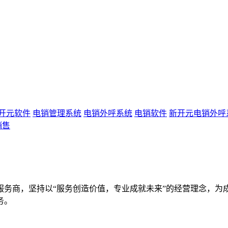
开元软件
电销管理系统
电销外呼系统
电销软件
新开元电销外呼
销售
服务商，坚持以“服务创造价值，专业成就未来”的经营理念，为
务。