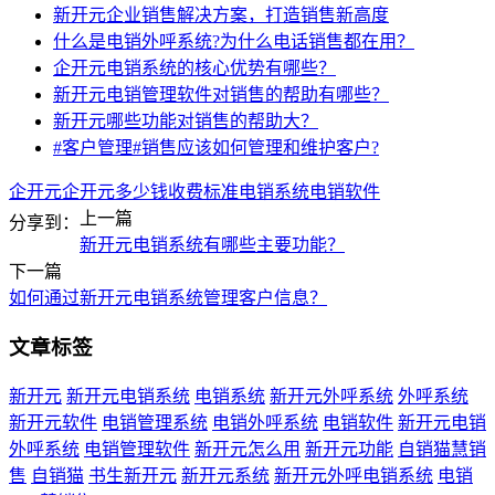
新开元企业销售解决方案，打造销售新高度
什么是电销外呼系统?为什么电话销售都在用？
企开元电销系统的核心优势有哪些？
新开元电销管理软件对销售的帮助有哪些？
新开元哪些功能对销售的帮助大？
#客户管理#销售应该如何管理和维护客户?
企开元
企开元多少钱
收费标准
电销系统
电销软件
上一篇
分享到：
新开元电销系统有哪些主要功能？
下一篇
如何通过新开元电销系统管理客户信息？
文章标签
新开元
新开元电销系统
电销系统
新开元外呼系统
外呼系统
新开元软件
电销管理系统
电销外呼系统
电销软件
新开元电销
外呼系统
电销管理软件
新开元怎么用
新开元功能
自销猫慧销
售
自销猫
书生新开元
新开元系统
新开元外呼电销系统
电销