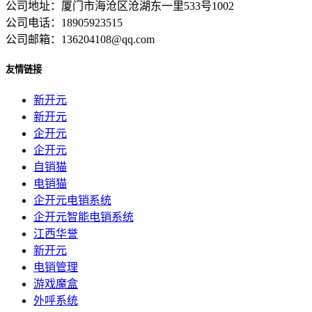
公司地址：厦门市海沧区沧湖东一里533号1002
公司电话：18905923515
公司邮箱：136204108@qq.com
友情链接
新开元
新开元
企开元
企开元
自销猫
电销猫
企开元电销系统
企开元智能电销系统
江西华誉
新开元
电销管理
游戏魔盒
外呼系统