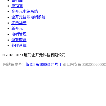
自销猫
电销猫
企开元电销系统
企开元智能电销系统
江西华誉
新开元
电销管理
游戏魔盒
外呼系统
© 2018~2023 厦门企开元科技有限公司
网站备案号：
闽ICP备19003174号-1
闽公网安备 350205020000