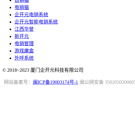
自销猫
电销猫
企开元电销系统
企开元智能电销系统
江西华誉
新开元
电销管理
游戏魔盒
外呼系统
© 2018~2023 厦门企开元科技有限公司
网站备案号：
闽ICP备19003174号-1
闽公网安备 350205020000