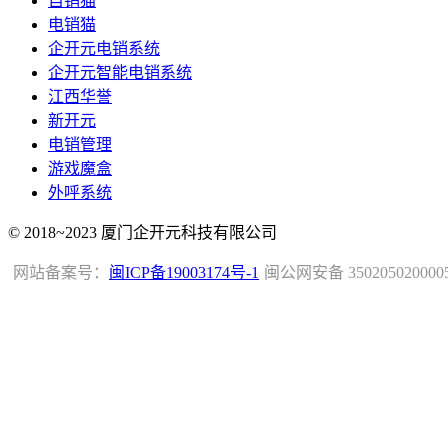
自销猫
电销猫
企开元电销系统
企开元智能电销系统
江西华誉
新开元
电销管理
游戏魔盒
外呼系统
© 2018~2023 厦门企开元科技有限公司
网站备案号：
闽ICP备19003174号-1
闽公网安备 350205020000