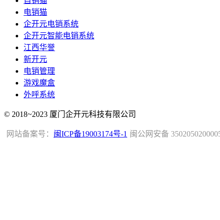
自销猫
电销猫
企开元电销系统
企开元智能电销系统
江西华誉
新开元
电销管理
游戏魔盒
外呼系统
© 2018~2023 厦门企开元科技有限公司
网站备案号：
闽ICP备19003174号-1
闽公网安备 350205020000