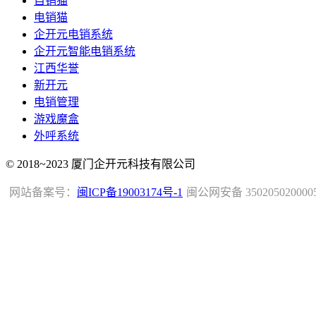
自销猫
电销猫
企开元电销系统
企开元智能电销系统
江西华誉
新开元
电销管理
游戏魔盒
外呼系统
© 2018~2023 厦门企开元科技有限公司
网站备案号：
闽ICP备19003174号-1
闽公网安备 350205020000