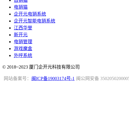
自销猫
电销猫
企开元电销系统
企开元智能电销系统
江西华誉
新开元
电销管理
游戏魔盒
外呼系统
© 2018~2023 厦门企开元科技有限公司
网站备案号：
闽ICP备19003174号-1
闽公网安备 350205020000