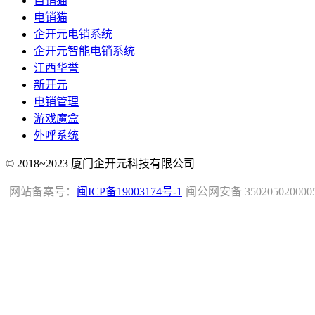
自销猫
电销猫
企开元电销系统
企开元智能电销系统
江西华誉
新开元
电销管理
游戏魔盒
外呼系统
© 2018~2023 厦门企开元科技有限公司
网站备案号：
闽ICP备19003174号-1
闽公网安备 350205020000